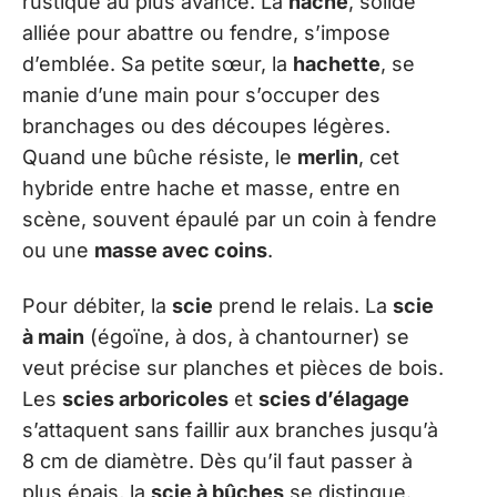
rustique au plus avancé. La
hache
, solide
alliée pour abattre ou fendre, s’impose
d’emblée. Sa petite sœur, la
hachette
, se
manie d’une main pour s’occuper des
branchages ou des découpes légères.
Quand une bûche résiste, le
merlin
, cet
hybride entre hache et masse, entre en
scène, souvent épaulé par un coin à fendre
ou une
masse avec coins
.
Pour débiter, la
scie
prend le relais. La
scie
à main
(égoïne, à dos, à chantourner) se
veut précise sur planches et pièces de bois.
Les
scies arboricoles
et
scies d’élagage
s’attaquent sans faillir aux branches jusqu’à
8 cm de diamètre. Dès qu’il faut passer à
plus épais, la
scie à bûches
se distingue.