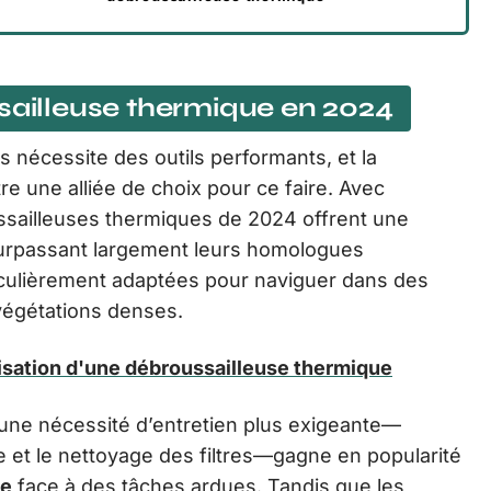
ssailleuse thermique en 2024
 nécessite des outils performants, et la
e une alliée de choix pour ce faire. Avec
ussailleuses thermiques de 2024 offrent une
 surpassant largement leurs homologues
rticulièrement adaptées pour naviguer dans des
 végétations denses.
isation d'une débroussailleuse thermique
 une nécessité d’entretien plus exigeante—
et le nettoyage des filtres—gagne en popularité
ce
face à des tâches ardues. Tandis que les