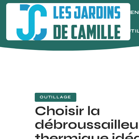
AGE
OUTI
OUTILLAGE
Choisir la
débroussaille
thermique idéa