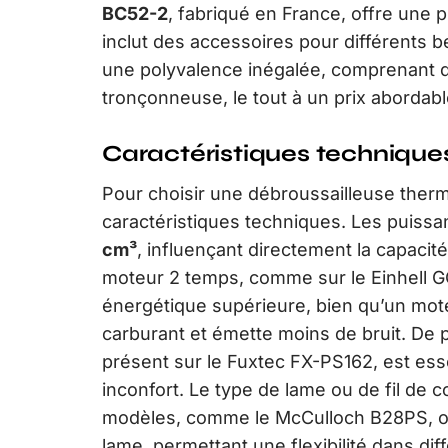
BC52-2
, fabriqué en France, offre une
inclut des accessoires pour différents b
une polyvalence inégalée, comprenant d
tronçonneuse, le tout à un prix abordabl
Caractéristiques techniqu
Pour choisir une débroussailleuse thermi
caractéristiques techniques. Les puiss
cm³
, influençant directement la capacité
moteur 2 temps, comme sur le Einhell 
énergétique supérieure, bien qu’un mo
carburant et émette moins de bruit. De p
présent sur le Fuxtec FX-PS162, est esse
inconfort. Le type de lame ou de fil de 
modèles, comme le McCulloch B28PS, off
lame, permettant une flexibilité dans dif