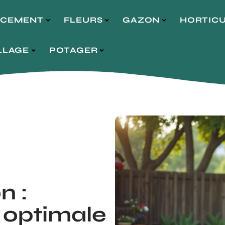
NCEMENT
FLEURS
GAZON
HORTIC
LLAGE
POTAGER
n :
 optimale