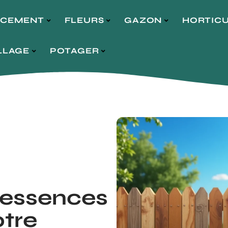
NCEMENT
FLEURS
GAZON
HORTIC
LLAGE
POTAGER
 essences
otre